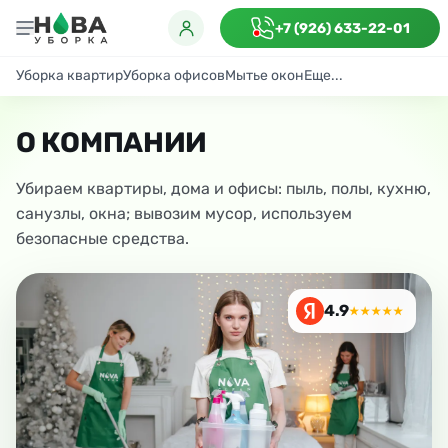
+7 (926) 633-22-01
Уборка квартир
Уборка офисов
Мытье окон
Еще...
Генеральная
Поддерживающая
После ремонта
Антибактериаль
О КОМПАНИИ
Убираем квартиры, дома и офисы: пыль, полы, кухню,
санузлы, окна; вывозим мусор, используем
безопасные средства.
4.9
★★★★★