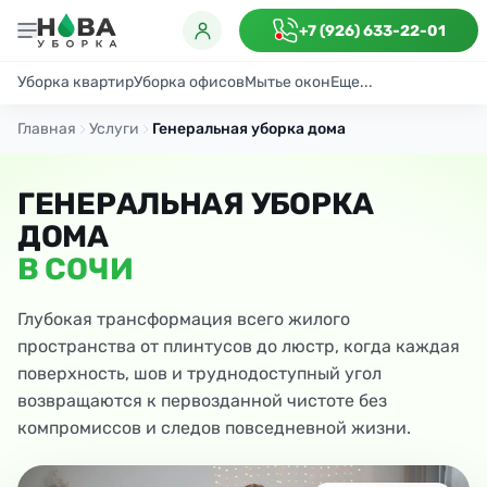
+7 (926) 633-22-01
Уборка квартир
Уборка офисов
Мытье окон
Еще...
Генеральная
Поддерживающая
После ремонта
Антибактериаль
Главная
Услуги
Генеральная уборка дома
ГЕНЕРАЛЬНАЯ УБОРКА
ДОМА
В СОЧИ
Глубокая трансформация всего жилого
пространства от плинтусов до люстр, когда каждая
поверхность, шов и труднодоступный угол
возвращаются к первозданной чистоте без
компромиссов и следов повседневной жизни.