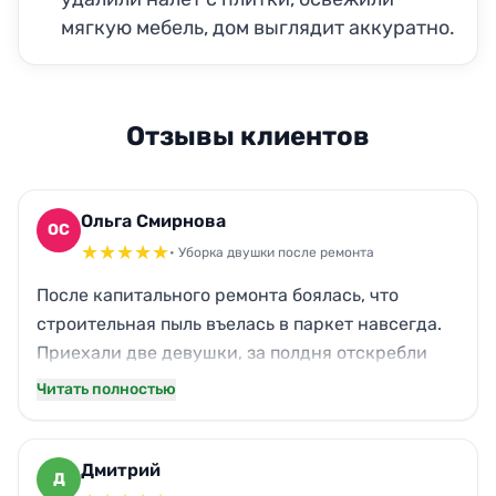
мягкую мебель, дом выглядит аккуратно.
Отзывы клиентов
Ольга Смирнова
ОС
★
★
★
★
★
• Уборка двушки после ремонта
После капитального ремонта боялась, что
строительная пыль въелась в паркет навсегда.
Приехали две девушки, за полдня отскребли
всё до блеска. С окон смыли следы краски,
Читать полностью
кухонный гарнитур сияет, даже в углах ни
пылинки. Теперь домой заходить — одно
удовольствие. Спасибо!
Дмитрий
Д