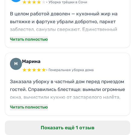
★
★
★
★
★
• Уборка трёшки в Сочи
В целом работой доволен — кухонный жир на
вытяжке и фартуке убрали добротно, паркет
заблестел, санузлы сверкают. Единственный
нюанс: приехали минут на двадцать позже
Читать полностью
назначенного, и забыли протереть верхнюю
полку в кладовке. Мелочь, но осадок остался.
При этом остальное сделано на совесть, без
Марина
М
гарантии не оставляют.
★
★
★
★
★
• Генеральная уборка дома
Заказала уборку в частный дом перед приездом
гостей. Справились блестяще: вымыли огромные
окна, вычистили кухню от застарелого налёта,
натёрли мебель. Даже кафель в ванной стал как
Читать полностью
новенький. Запах свежести стоял несколько
дней. Теперь только к вам обращаться! Спасибо
Показать ещё 1 отзыв
за оперативность в Сочи.