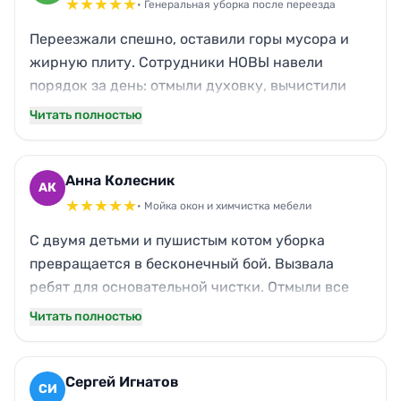
★
★
★
★
★
• Генеральная уборка после переезда
Переезжали спешно, оставили горы мусора и
жирную плиту. Сотрудники НОВЫ навели
порядок за день: отмыли духовку, вычистили
холодильник, сантехнику довели до
Читать полностью
зеркального блеска. Приятно удивила забота о
мелочах — даже выключатели протёрли.
Квартира словно заново родилась.
Анна Колесник
АК
★
★
★
★
★
• Мойка окон и химчистка мебели
С двумя детьми и пушистым котом уборка
превращается в бесконечный бой. Вызвала
ребят для основательной чистки. Отмыли все
стёкла, вывели пятна с дивана, исчез стойкий
Читать полностью
запах кошачьей шерсти. Дышится легко, полы
скрипят чистотой, а я наконец-то выдохнула.
Очень признательна!
Сергей Игнатов
СИ