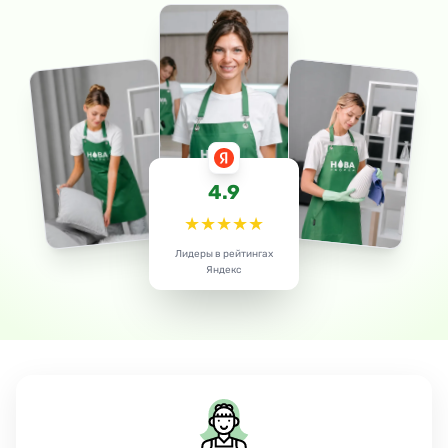
4.9
★
★
★
★
★
Лидеры в рейтингах
Яндекс