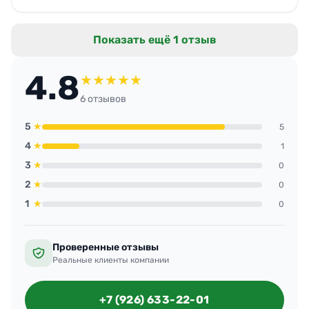
Администратор рада, что не надо отвлекаться
на быт. График гибкий, подстраиваются под нас.
Показать ещё 1 отзыв
Надёжные ребята, дают гарантию на свою
работу.
4.8
★
★
★
★
★
6 отзывов
5
★
5
4
★
1
3
★
0
2
★
0
1
★
0
Проверенные отзывы
Реальные клиенты компании
+7 (926) 633-22-01