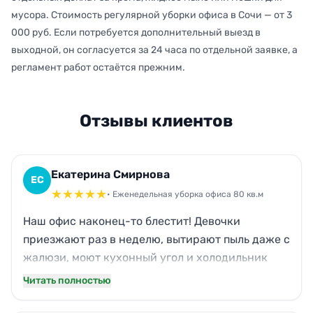
мусора. Стоимость регулярной уборки офиса в Сочи — от 3
000 руб. Если потребуется дополнительный выезд в
выходной, он согласуется за 24 часа по отдельной заявке, а
регламент работ остаётся прежним.
Отзывы клиентов
Екатерина Смирнова
ЕС
★
★
★
★
★
• Еженедельная уборка офиса 80 кв.м
Наш офис наконец-то блестит! Девочки
приезжают раз в неделю, вытирают пыль даже с
жалюзи, моют кухонный угол и холодильник
внутри. Паркет скрипит от чистоты, в
Читать полностью
переговорной приятно пахнет свежестью.
Сотрудники перестали чихать, а клиенты