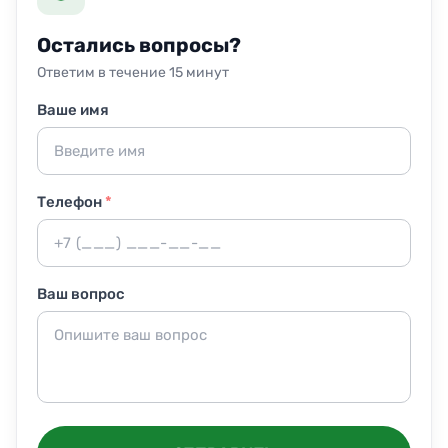
Продолжительность работ зависит от заставленности
и набора услуг, но в среднем занимает от двух до
Остались вопросы?
четырёх часов. Все сотрудники прошли инструктаж и
Ответим в течение 15 минут
обеспечены современным инвентарём.
Ваше имя
Телефон
*
Ваш вопрос