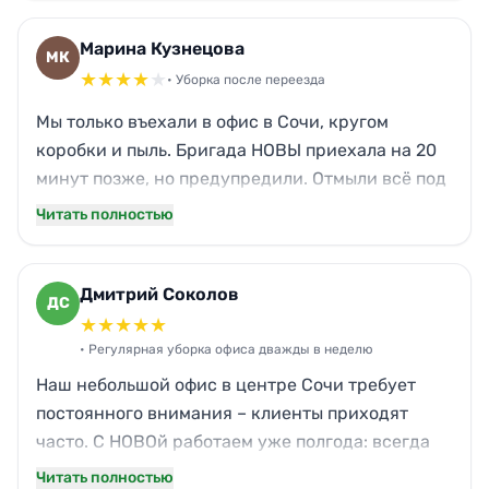
новая. Теперь будем заказывать регулярно, раз
в две недели.
Марина Кузнецова
МК
★
★
★
★
★
• Уборка после переезда
Мы только въехали в офис в Сочи, кругом
коробки и пыль. Бригада НОВЫ приехала на 20
минут позже, но предупредили. Отмыли всё под
ноль: окна, полы, даже внутри шкафов протерли.
Читать полностью
Единственное – забыли одну полку в стеллаже,
но я сама быстро протерла. В целом я довольна,
заказ оправдал ожидания.
Дмитрий Соколов
ДС
★
★
★
★
★
• Регулярная уборка офиса дважды в неделю
Наш небольшой офис в центре Сочи требует
постоянного внимания – клиенты приходят
часто. С НОВОй работаем уже полгода: всегда
чисто, мусор вынесен, санузлы блестят.
Читать полностью