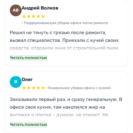
замечают, как у нас аккуратно. Спасибо НОВЕ
Андрей Волков
АВ
за такой сервис!
★
★
★
★
★
• Поддерживающая уборка офиса после ремонта
Решил не тянуть с грязью после ремонта,
вызвал специалистов. Приехали с кучей своих
средств, отдраили окна от строительной пыли,
вымыли радиаторы. Даже жалюзи сняли и
Читать полностью
протерли каждую планку. Стулья, столы,
оргтехника – всё сияет. Запах краски ушел,
теперь можно спокойно работать.
Олег
О
★
★
★
★
★
• Генеральная уборка офиса с кухней
Заказывали первый раз, и сразу генеральную. В
офисе своя кухня, там накопился жир на
вытяжке и плитке – думали, не отмоют. Но
ребята справились блестяще: все поверхности
Читать полностью
скрипят, чайник блестит, микроволновка как