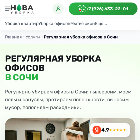
+7 (926) 633-22-01
Уборка квартир
Уборка офисов
Мытье окон
Еще...
Генеральная
Поддерживающая
После ремонта
Антибактериаль
Главная
Услуги
Регулярная уборка офисов в Сочи
РЕГУЛЯРНАЯ УБОРКА
ОФИСОВ
В СОЧИ
Регулярно убираем офисы в Сочи: пылесосим, моем
полы и санузлы, протираем поверхности, выносим
мусор, пополняем расходники.
4.9
★★★★★