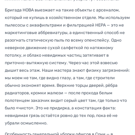
Бригада НОВА выезжает на такие объекты с арсеналом,
который не купишь в хозяйственном отделе. Мы используем
пылесосы с аквафильтрами и фильтрацией HEPA — это не
маркетинговые аббревиатуры, а единственный способ не
разогнать статическую пыль по всему опенспейсу. Одно
неверное движение сухой салфеткой по натяжному
потолку, и облако невидимых частиц затягивает в
приточно-вытяжную систему. Через час этой взвесью
дышит весь этаж. Наши мастера знают физику загрязнений:
мы моем не там, где видно глазу, а там, где строители
обычно экономят время. Верхние торцы дверей, рёбра
радиаторов, кромки жалюзи — после прохода белым
полотенцем заказчик видит серый цвет там, где только что
было «чисто». Это не придирка, а констатация факта:
невидимая грязь остаётся ровно до тех пор, пока её не
убрали осмысленно.
Особенность генеральной уборки офисов в Сочи — в