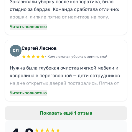
Заказывали уборку после корпоратива, было
стыдно за бардак. Команда сработала отлично:
крошки, липкие пятна от напитков на полу,
жирная кухня — всё исчезло. Даже запах
Читать полностью
сигарет выветрили. Приехали на 20 минут
позже оговоренного, и одну полку над
кофемашиной забыли протереть. Мелочь, но в
Сергей Леснов
СЛ
целом я довольна, офис сияет.
★
★
★
★
★
• Комплексная уборка с химчисткой
Нужна была глубокая очистка мягкой мебели и
ковролина в переговорной — дети сотрудников
на дне открытых дверей постарались. Пятна от
сока и пластилина вывели идеально, ворс
Читать полностью
подняли, пропал затхлый запах. Стулья и
диваны как из магазина. Всё сделано по делу,
Показать ещё 1 отзыв
без лишней суеты. Даем гарантию чистоты
клиентам!
★
★
★
★
★