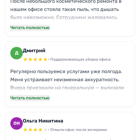
После небольшого косметического ремонта в
нашем офисе стояла такая пыль, что дышать
было невозможно. Сотрудники жаловались.
Специалисты приехали, всё затянули пленкой,
Читать полностью
убрали даже в труднодоступных углах. Окна
вымыты до скрипа, на подоконниках ни
пылинки. Теперь не стыдно клиентов
Дмитрий
Д
принимать. Спасибо!
★
★
★
★
★
• Поддерживающая уборка офиса
Регулярно пользуемся услугами уже полгода.
Меня устраивает неизменная аккуратность.
Вчера приезжали на генеральную — вылизали
всю кухню: вытяжку, плитку, даже холодильник
Читать полностью
внутри протёрли. Единственное, немного
опоздали, минут на пятнадцать, но
предупредили. На результат не повлияло, так
Ольга Никитина
ОН
что я спокоен.
★
★
★
★
★
• Отмыли офис после вечеринки