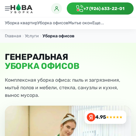
+7 (926) 633-22-01
Уборка квартир
Уборка офисов
Мытье окон
Еще...
Генеральная
Поддерживающая
После ремонта
Антибактериаль
Главная
Услуги
Уборка офисов
ГЕНЕРАЛЬНАЯ
УБОРКА ОФИСОВ
Комплексная уборка офиса: пыль и загрязнения,
мытьё полов и мебели, стекла, санузлы и кухня,
вынос мусора.
4.95
★★★★★