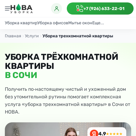
+7 (926) 633-22-01
Уборка квартир
Уборка офисов
Мытье окон
Еще...
Генеральная
Поддерживающая
После ремонта
Антибактериаль
Главная
Услуги
Уборка трехкомнатной квартиры
УБОРКА ТРЁХКОМНАТНОЙ
КВАРТИРЫ
В СОЧИ
Получить по‑настоящему чистый и ухоженный дом
без утомительной рутины помогает комплексная
услуга «уборка трехкомнатной квартиры» в Сочи от
НОВА.
4.9
★★★★★