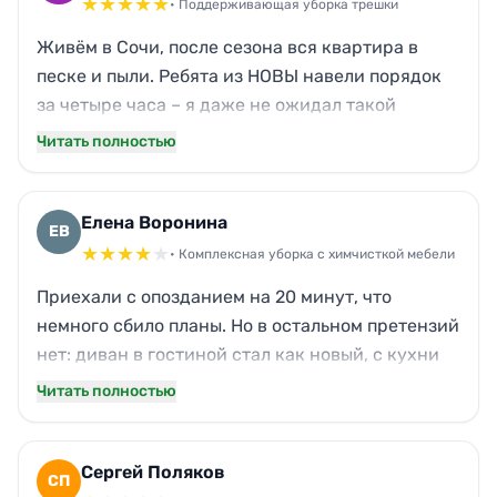
★
★
★
★
★
• Поддерживающая уборка трешки
Живём в Сочи, после сезона вся квартира в
песке и пыли. Ребята из НОВЫ навели порядок
за четыре часа – я даже не ожидал такой
скорости. Отмыли духовку от застарелого жира,
Читать полностью
вычистили сантехнику до скрипа. Жена
оценила: зеркала без разводов, плинтусы
свежие. Теперь только к ним.
Елена Воронина
ЕВ
★
★
★
★
★
• Комплексная уборка с химчисткой мебели
Приехали с опозданием на 20 минут, что
немного сбило планы. Но в остальном претензий
нет: диван в гостиной стал как новый, с кухни
убрали весь жирный налёт, люстру протёрли.
Читать полностью
Забыли протереть верхнюю полку в шкафу –
мелочь, сама быстро поправила. В целом
довольна, буду звать снова.
Сергей Поляков
СП