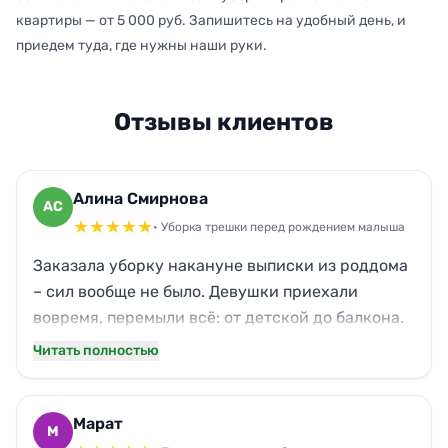
квартиры — от 5 000 руб. Запишитесь на удобный день, и
приедем туда, где нужны наши руки.
Отзывы клиентов
Алина Смирнова
АС
★
★
★
★
★
• Уборка трешки перед рождением малыша
Заказала уборку накануне выписки из роддома
– сил вообще не было. Девушки приехали
вовремя, перемыли всё: от детской до балкона.
Паркет заблестел, кухонный жир исчез, даже
Читать полностью
окна сияют. Кот прятался, но его лежанку тоже
пропылесосили. Теперь квартира дышит
свежестью, никакой химии. Спасибо за
Марат
М
спокойствие в такой важный момент!