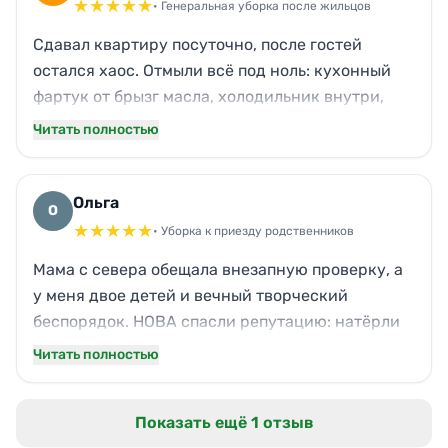
★
★
★
★
★
• Генеральная уборка после жильцов
Сдавал квартиру посуточно, после гостей
остался хаос. Отмыли всё под ноль: кухонный
фартук от брызг масла, холодильник внутри,
даже межплиточные швы. Запах табака
Читать полностью
выветрился начисто. Теперь не стыдно
показывать риелтору. Цена адекватная, бригада
знает своё дело.
Ольга
О
★
★
★
★
★
• Уборка к приезду родственников
Мама с севера обещала внезапную проверку, а
у меня двое детей и вечный творческий
беспорядок. НОВА спасли репутацию: натёрли
паркет, вымыли окна с двух сторон, разложили
Читать полностью
вещи аккуратными стопками. Детские игрушки
собрали в ящик – теперь гостиная выглядит как
Показать ещё 1 отзыв
из журнала. Мама осталась под впечатлением!