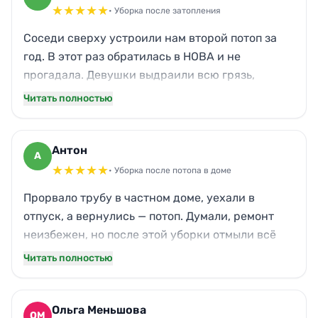
потопа. Рекомендую соседям.
★
★
★
★
★
• Уборка после затопления
Соседи сверху устроили нам второй потоп за
год. В этот раз обратилась в НОВА и не
прогадала. Девушки выдраили всю грязь,
включая кухонный фартук, который я сама
Читать полностью
отмыть не могла. Переезжать не пришлось —
уже вечером дома было комфортно, как раньше.
Дети бегали босиком по высохшему полу, а я
Антон
А
наконец выдохнула.
★
★
★
★
★
• Уборка после потопа в доме
Прорвало трубу в частном доме, уехали в
отпуск, а вернулись — потоп. Думали, ремонт
неизбежен, но после этой уборки отмыли всё
под ноль. Даже стены в коридоре, где была
Читать полностью
плесень, обработали и высушили. Запах ушел за
день, паркет не вздулся. Благодарен за
оперативность, хотя думал, что без Вашего
Ольга Меньшова
ОМ