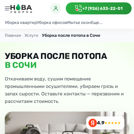
+7 (926) 633-22-01
Уборка квартир
Уборка офисов
Мытье окон
Еще...
Генеральная
Поддерживающая
После ремонта
Антибактериаль
Главная
Услуги
Уборка после потопа в Сочи
УБОРКА ПОСЛЕ ПОТОПА
В СОЧИ
Откачиваем воду, сушим помещение
промышленными осушителями, убираем грязь и
запах сырости. Оставьте контакты — перезвоним и
рассчитаем стоимость.
4.9
★★★★★