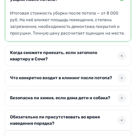
Итоговая стоимость уборки после потопа — от 8 000
руб. На неё влияют площадь помещения, степень
загрязнения, необходимость демонтажа покрытий и
просушки. Точную цену рассчитает оценщик на месте.
Когда сможете приехать, если затопило
квартиру в Сочи?
Бригада выезжает по Сочи в день обращения или на
Что конкретно входит в клининг после потопа?
следующее утро. Время прибытия зависит от
загруженности, но при авариях стараемся ускорить
подачу специалистов.
В услугу включены удаление воды, грязи и ила,
Безопасна ли химия, если дома дети и собака?
обработка поверхностей, дезинфекция и финишная
просушка. При необходимости разбираем мебель и
напольные покрытия.
Мы используем сертифицированные средства, которые
Обязательно ли присутствовать во время
после высыхания не представляют угрозы. По просьбе
наведения порядка?
можем применить гипоаллергенные составы,
безопасные для животных и малышей.