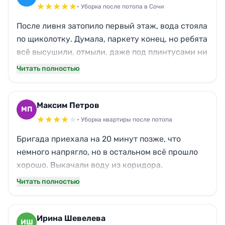
★
★
★
★
★
• Уборка после потопа в Сочи
После ливня затопило первый этаж, вода стояла
по щиколотку. Думала, паркету конец, но ребята
всё высушили, отмыли, даже под плинтусами ни
капли грязи. Удивило, что кухонный жир с
Читать полностью
навесных шкафов тоже смыли — будто и не было
потопа. Кот наконец перестал прятаться, запах
сырости исчез полностью. Спасибо за скорость
Максим Петров
МП
и чистоту!
★
★
★
★
★
• Уборка квартиры после потопа
Бригада приехала на 20 минут позже, что
немного напрягло, но в остальном всё прошло
хорошо. Выкачали воду из коридора,
просушили ковролин, отмыли окна от грязных
Читать полностью
подтёков. Забыли протереть верхнюю полку в
кладовке, но это мелочь. В целом квартира
сияет, детская даже лучше стала, чем до
Ирина Шевелева
ИШ