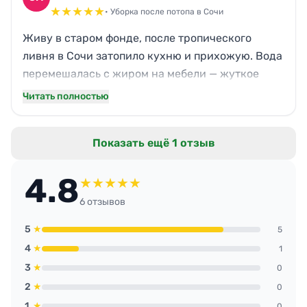
сервиса не обойтись.
★
★
★
★
★
• Уборка после потопа в Сочи
Живу в старом фонде, после тропического
ливня в Сочи затопило кухню и прихожую. Вода
перемешалась с жиром на мебели — жуткое
зрелище. Команда приехала быстро, убрали всё
Читать полностью
за пять часов, даже холодильник отодвинули и
промыли пол под ним. Теперь на кухне свежо,
Показать ещё 1 отзыв
как после ремонта. Гарантия на просушку
успокоила.
4.8
★
★
★
★
★
6 отзывов
5
★
5
4
★
1
3
★
0
2
★
0
1
★
0