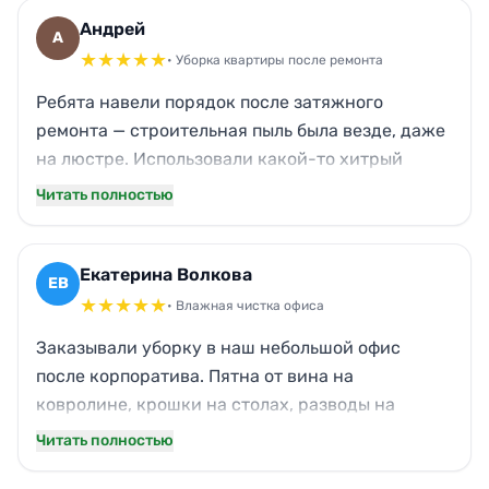
сияют так, что соседи спрашивают, не
Андрей
А
заменили ли стеклопакеты. Огромное спасибо
★
★
★
★
★
• Уборка квартиры после ремонта
за свежесть и порядок!
Ребята навели порядок после затяжного
ремонта — строительная пыль была везде, даже
на люстре. Использовали какой-то хитрый
пылесос с водой, и теперь в квартире можно
Читать полностью
дышать. От запаха краски не осталось и следа,
плитку в ванной отмыли до блеска. Сервис на
уровне, приехали минута в минуту, работали
Екатерина Волкова
ЕВ
без перекуров. Смело рекомендую.
★
★
★
★
★
• Влажная чистка офиса
Заказывали уборку в наш небольшой офис
после корпоратива. Пятна от вина на
ковролине, крошки на столах, разводы на
стеклах — все отмыли под ноль. Даже запах
Читать полностью
сигарет выветрился из переговорной.