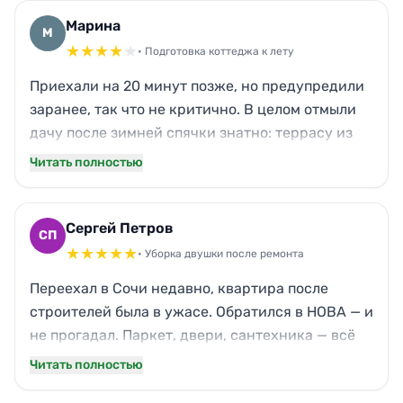
Сотрудники теперь просят такой же порядок
каждую пятницу. Радует, что не нужно
Марина
М
контролировать — всё сделали сами, аккуратно
★
★
★
★
★
• Подготовка коттеджа к лету
и с гарантией.
Приехали на 20 минут позже, но предупредили
заранее, так что не критично. В целом отмыли
дачу после зимней спячки знатно: террасу из
лиственницы привели в чувство, мангальную
Читать полностью
зону отскребли. Единственное — забыли
протереть верхнюю полку в кладовке, но я сама
заметила уже после отъезда. А так свежесть,
Сергей Петров
СП
чистота, можно сразу заезжать с детьми.
★
★
★
★
★
• Уборка двушки после ремонта
Переехал в Сочи недавно, квартира после
строителей была в ужасе. Обратился в НОВА — и
не прогадал. Паркет, двери, сантехника — всё
вычистили так, будто и не было ремонта. На
Читать полностью
кухне убрали следы затирки, жирные пятна на