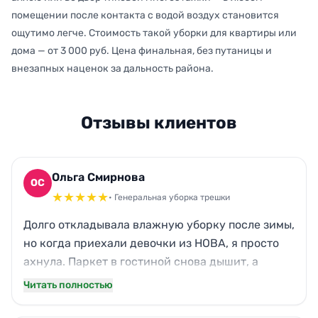
помещении после контакта с водой воздух становится
ощутимо легче. Стоимость такой уборки для квартиры или
дома — от 3 000 руб. Цена финальная, без путаницы и
внезапных наценок за дальность района.
Отзывы клиентов
Ольга Смирнова
ОС
★
★
★
★
★
• Генеральная уборка трешки
Долго откладывала влажную уборку после зимы,
но когда приехали девочки из НОВА, я просто
ахнула. Паркет в гостиной снова дышит, а
кухонный жир с вытяжки исчез бесследно.
Читать полностью
Даже мой кот Барсик перестал чихать —
видимо, пыли действительно было много. Окна