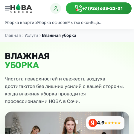
+7 (926) 633-22-01
Уборка квартир
Уборка офисов
Мытье окон
Еще...
Генеральная
Поддерживающая
После ремонта
Антибактериаль
Главная
Услуги
Влажная уборка
ВЛАЖНАЯ
УБОРКА
Чистота поверхностей и свежесть воздуха
достигаются без лишних усилий с вашей стороны,
когда влажная уборка проводится
профессионалами НОВА в Сочи.
4.9
★★★★★