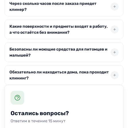
Через сколько часов после заказа приедет
клинер?
Выезд по Сочи возможен в день обращения. Обычно
Какие поверхности и предметы входят в работу,
команда прибывает через 1–2 часа после
а что остаётся без внимания?
подтверждения заявки, если вы находитесь в зоне
обслуживания. Точное время согласуем заранее.
Специалисты протирают мебель, подоконники, двери,
Безопасны ли моющие средства для питомцев и
плинтусы, зеркала и полы. Технику, люстры,
малышей?
внутренние ящики и балкон не трогаем. Окна моем
только при заказе отдельной услуги.
Мы используем гипоаллергенные составы с
Обязательно ли находиться дома, пока проходит
нейтральным запахом, которые не вредят животным и
клининг?
детям. При необходимости можем провести наведение
порядка вовсе без химии — просто предупредите
Присутствие необязательно. Многие клиенты
менеджера.
оставляют ключи и спокойно уходят по делам. Важно
лишь заранее убрать ценности и документы в
недоступное место.
Остались вопросы?
Ответим в течение 15 минут