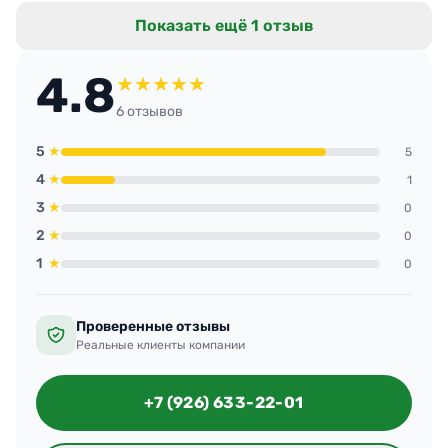
стеклах исчезли. Сразу заселился и радуюсь,
Показать ещё 1 отзыв
что доверился профессионалам.
4.8
★
★
★
★
★
6 отзывов
5
★
5
4
★
1
3
★
0
2
★
0
1
★
0
Проверенные отзывы
Реальные клиенты компании
+7 (926) 633-22-01