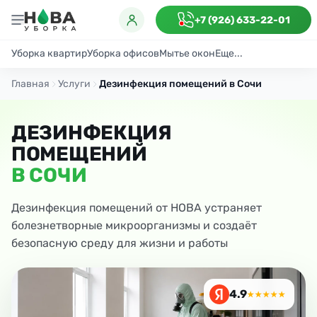
+7 (926) 633-22-01
Уборка квартир
Уборка офисов
Мытье окон
Еще...
Генеральная
Поддерживающая
После ремонта
Антибактериаль
Главная
Услуги
Дезинфекция помещений в Сочи
ДЕЗИНФЕКЦИЯ
ПОМЕЩЕНИЙ
В СОЧИ
Дезинфекция помещений от НОВА устраняет
болезнетворные микроорганизмы и создаёт
безопасную среду для жизни и работы
4.9
★★★★★