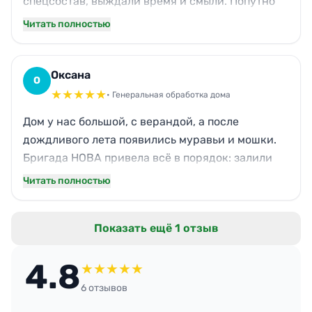
спецсостав, выждали время и смыли. Попутно
обработали сплит-системы — из них перестало
Читать полностью
пахнуть сыростью. Сотрудники заметили
разницу сразу, пропали утренние чихания.
Дали гарантию на месяц — пока всё чисто.
Оксана
О
★
★
★
★
★
• Генеральная обработка дома
Дом у нас большой, с верандой, а после
дождливого лета появились муравьи и мошки.
Бригада НОВА привела всё в порядок: залили
щели в террасе, обработали подвал, даже
Читать полностью
беседку не забыли. Работали аккуратно, ничего
не передвинули без спроса. Через сутки
Показать ещё 1 отзыв
проветрили — и ни одного насекомого, можно
готовить шашлыки.
4.8
★
★
★
★
★
6 отзывов