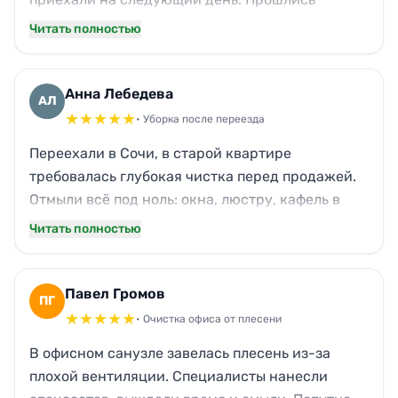
парогенератором по всем швам плитки, вымыли
Читать полностью
жирные решётки вытяжки. Исчез даже
въевшийся аромат табака. Теперь можно
спокойно заезжать, помещение как новое, без
Анна Лебедева
АЛ
всякой химической отдушки.
★
★
★
★
★
• Уборка после переезда
Переехали в Сочи, в старой квартире
требовалась глубокая чистка перед продажей.
Отмыли всё под ноль: окна, люстру, кафель в
ванной, даже внутри шкафов протёрли.
Читать полностью
Особенно порадовало, что убрали следы от
детских фломастеров на обоях. Итог —
помещение сияет, риэлтор сказал, что теперь
Павел Громов
ПГ
показывать не стыдно.
★
★
★
★
★
• Очистка офиса от плесени
В офисном санузле завелась плесень из-за
плохой вентиляции. Специалисты нанесли