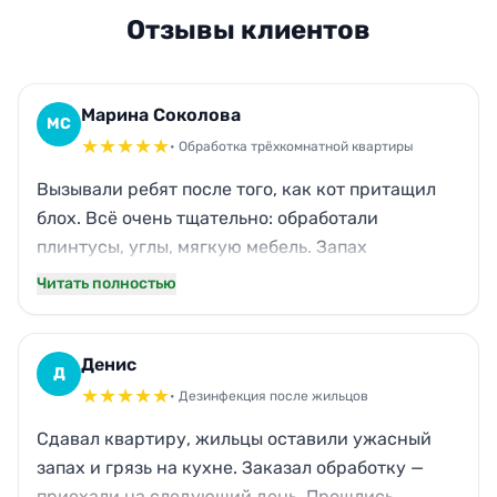
Отзывы клиентов
Марина Соколова
МС
★
★
★
★
★
• Обработка трёхкомнатной квартиры
Вызывали ребят после того, как кот притащил
блох. Всё очень тщательно: обработали
плинтусы, углы, мягкую мебель. Запах
выветрился быстро, никаких разводов на
Читать полностью
паркете. Кот, кстати, не пострадал —
изолировали на балконе на время работ. Через
день ни одного насекомого, хотя боялась, что
Денис
Д
придётся повторять. Спасибо за оперативность!
★
★
★
★
★
• Дезинфекция после жильцов
Сдавал квартиру, жильцы оставили ужасный
запах и грязь на кухне. Заказал обработку —
приехали на следующий день. Прошлись